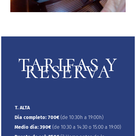
TARIFAS Y
RESERVA
T. ALTA
Día completo:
700
€
(de 10:30h a 19:00h)
Medio día:
390
€
(de 10:30 a 14:30 o 15:00 a 19:00)