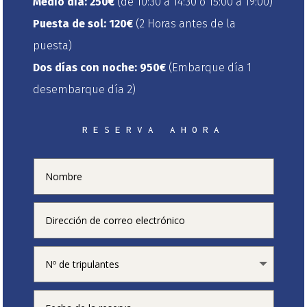
Medio día:
250
€
(de 10:30 a 14:30 o 15:00 a 19:00)
Puesta de sol:
12
0€
(2 Horas antes de la
puesta)
Dos días con noche:
95
0€
(Embarque día 1
desembarque día 2)
RESERVA AHORA